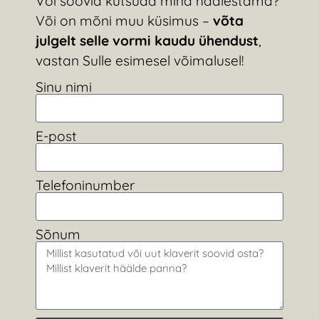
Või soovid kutsuda mind häälestama?
Või on mõni muu küsimus –
võta
julgelt selle vormi kaudu ühendust
,
vastan Sulle esimesel võimalusel!
Sinu nimi
E-post
Telefoninumber
Sõnum