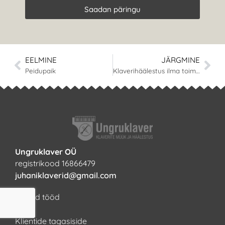
Saadan päringu
EELMINE
JÄRGMINE
Peidupaik
Klaverihäälestus ilma toimiva mehhanismita on hooldust vajav klaver
Ungruklaver OÜ
registrikood 16866479
juhaniklaverid@gmail.com
Tehtud tööd
KKK
Klientide tagasiside