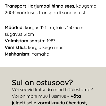
Transport Harjumaal hinna sees
, kaugemal
200€ väärtuses transpordi soodustust.
Mõõdud:
kõrgus 121 cm; laius 150,5cm;
sügavus 61cm
Valmistamisaasta:
1983
Viimistlus:
kõrgläikega must
Mehhanism:
Yamaha
Sul on ostusoov?
Või soovid kutsuda mind häälestama?
Või on mõni muu küsimus –
võta
julgelt selle vormi kaudu ühendust
,