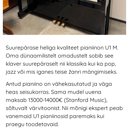
Suurepärase heliga kvaliteet pianiinon U1 M.
Oma dünaamilistelt omadustelt sobib see
klaver suurepäraselt nii klassika kui ka pop,
jazz või mis iganes teise žanri mängimiseks.
Antud pianiino on vähekasutatud ja väga
heas seisukorras. Sama mudel uuena
maksab 13000-14000€ (Stanford Music),
sõltuvalt värvitoonist. Nii mõnigi ekspert peab
vanemaid U1 pianiinosid paremaks kui
praegu toodetavaid.