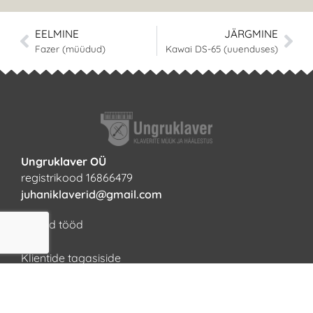
EELMINE
JÄRGMINE
Fazer (müüdud)
Kawai DS-65 (uuenduses)
Ungruklaver OÜ
registrikood 16866479
juhaniklaverid@gmail.com
Tehtud tööd
KKK
Klientide tagasiside
Roosa Vaarikas