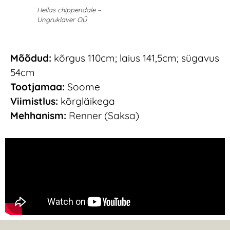
Hellas chippendale –
Ungruklaver OÜ
Mõõdud:
kõrgus 110cm; laius 141,5cm; sügavus
54cm
Tootjamaa:
Soome
Viimistlus:
kõrgläikega
Mehhanism:
Renner (Saksa)