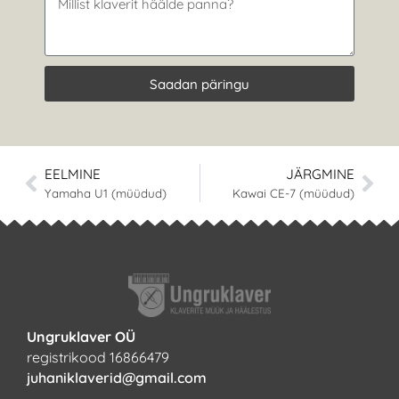
Saadan päringu
EELMINE
JÄRGMINE
Yamaha U1 (müüdud)
Kawai CE-7 (müüdud)
Ungruklaver OÜ
registrikood 16866479
juhaniklaverid@gmail.com