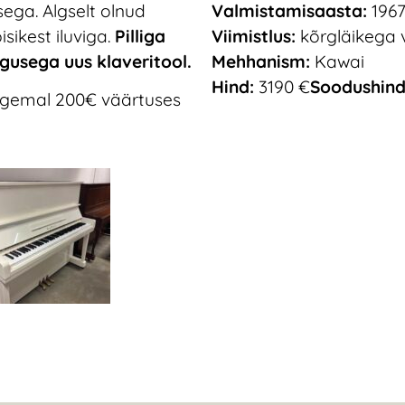
ega. Algselt olnud
Valmistamisaasta:
196
sikest iluviga.
Pilliga
Viimistlus:
kõrgläikega 
gusega uus klaveritool.
Mehhanism:
Kawai
Hind:
3190 €
Soodushind
ugemal 200€ väärtuses