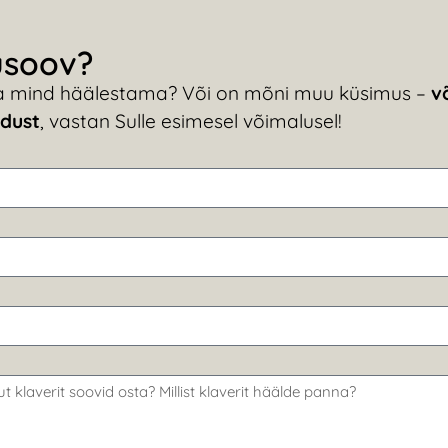
usoov?
a mind häälestama? Või on mõni muu küsimus –
võ
dust
, vastan Sulle esimesel võimalusel!