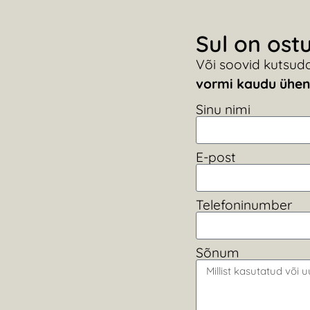
Sul on ost
Või soovid kutsud
vormi kaudu ühen
Sinu nimi
E-post
Telefoninumber
Sõnum