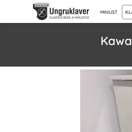
MINUST
KL
Kawai