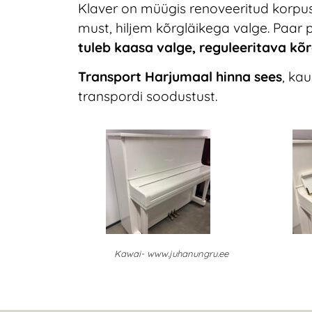
Klaver on müügis renoveeritud korpus
must, hiljem kõrgläikega valge. Paar pi
tuleb kaasa valge, reguleeritava kõr
Transport Harjumaal hinna sees
, ka
transpordi soodustust.
Kawai- www.juhanungru.ee