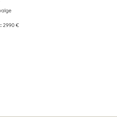
7
valge
:
2990 €