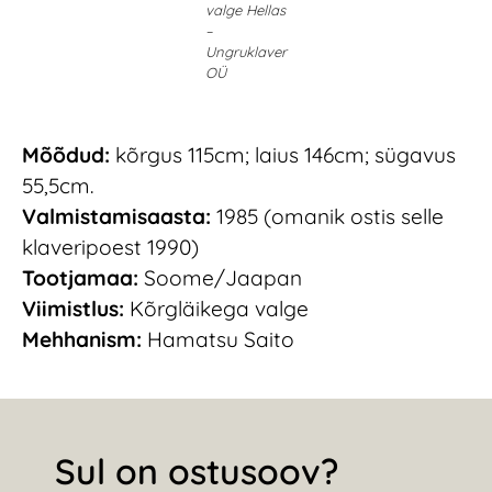
valge Hellas
–
Ungruklaver
OÜ
Mõõdud:
kõrgus 115cm; laius 146cm; sügavus
55,5cm.
Valmistamisaasta:
1985 (omanik ostis selle
klaveripoest 1990)
Tootjamaa:
Soome/Jaapan
Viimistlus:
Kõrgläikega valge
Mehhanism:
Hamatsu Saito
Sul on ostusoov?