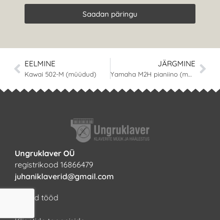
Saadan päringu
EELMINE
JÄRGMINE
Kawai 502-M (müüdud)
Yamaha M2H pianiino (müüdud)
Ungruklaver OÜ
registrikood 16866479
juhaniklaverid@gmail.com
Tehtud tööd
KKK