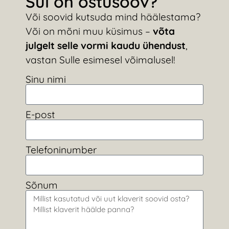
Sul on ostusoov?
Või soovid kutsuda mind häälestama?
Või on mõni muu küsimus –
võta
julgelt selle vormi kaudu ühendust
,
vastan Sulle esimesel võimalusel!
Sinu nimi
E-post
Telefoninumber
Sõnum