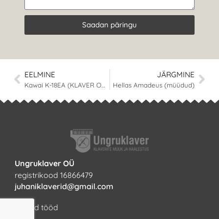
Saadan päringu
EELMINE
JÄRGMINE
Kawai K-18EA (KLAVER ON MÜÜDUD)
Hellas Amadeus (müüdud)
Ungruklaver OÜ
registrikood 16866479
juhaniklaverid@gmail.com
Tehtud tööd